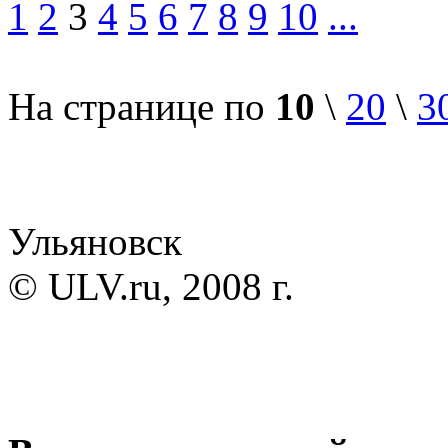
1
2
3
4
5
6
7
8
9
10
...
На странице по
10
\
20
\
3
Ульяновск
© ULV.ru, 2008 г.