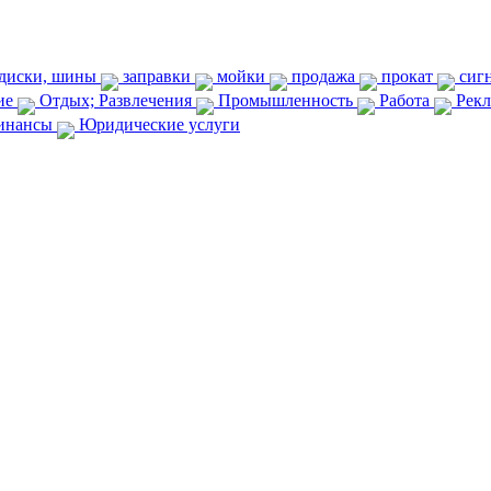
диски, шины
заправки
мойки
продажа
прокат
сиг
ие
Отдых; Развлечения
Промышленность
Работа
Рек
нансы
Юридические услуги