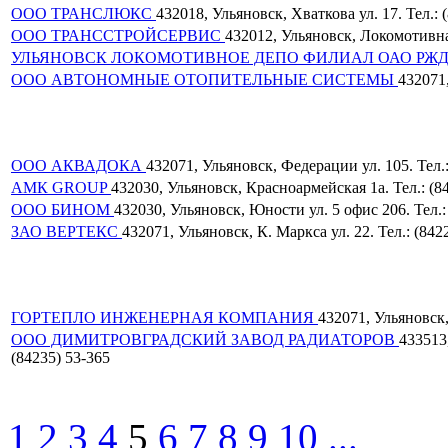
ООО ТРАНСЛЮКС
432018, Ульяновск, Хваткова ул. 17. Тел.: 
ООО ТРАНССТРОЙСЕРВИС
432012, Ульяновск, Локомотивная
УЛЬЯНОВСК ЛОКОМОТИВНОЕ ДЕПО ФИЛИАЛ ОАО РЖ
ООО АВТОНОМНЫЕ ОТОПИТЕЛЬНЫЕ СИСТЕМЫ
432071,
ООО АКВАДОКА
432071, Ульяновск, Федерации ул. 105. Тел.:
АМК GROUP
432030, Ульяновск, Красноармейская 1а. Тел.: (8
ООО БИНОМ
432030, Ульяновск, Юности ул. 5 офис 206. Тел.:
ЗАО ВЕРТЕКС
432071, Ульяновск, К. Маркса ул. 22. Тел.: (842
ГОРТЕПЛО ИНЖЕНЕРНАЯ КОМПАНИЯ
432071, Ульяновск,
ООО ДИМИТРОВГРАДСКИЙ ЗАВОД РАДИАТОРОВ
433513
(84235) 53-365
1
2
3
4
5
6
7
8
9
10
...