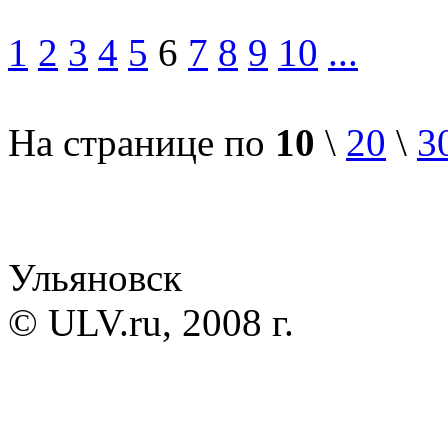
1
2
3
4
5
6
7
8
9
10
...
На странице по
10
\
20
\
3
Ульяновск
© ULV.ru, 2008 г.