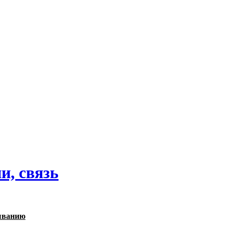
и, связь
ыванию