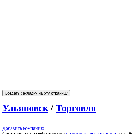
Ульяновск
/
Торговля
Добавить компанию
Сортировать по
рейтингу
или
названию
,
возрастанию
или
уб