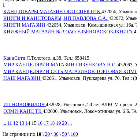
1
КАНЦТОВАРЫ МАГАЗИН ООО СПЕКТР К
432066, Ульяновс
КНИГИ И КАНЦТОВАРЫ, ИП ПАВЛОВА С.А.
432072, Улья
КНИГИ МАГАЗИН
432054, Ульяновск, Камышинская ул. 16а. Т
КНИЖНЫЙ МАГАЗИН № 3 ОАО УЛЬЯНОВСКОБЛКНИГА
4
КанцСити
Л.Толстого, д.38. Тел.: 658415
МИР КАНЦЕЛЯРИИ МАГАЗИН ЛИЗУНКОВА Н.С.
432063, У
МИР КАНЦЕЛЯРИИ СЕТЬ МАГАЗИНОВ ТОРГОВАЯ КО
НАШ МАГАЗИН
432061, Ульяновск, Пушкарева ул. 70. Тел.: (
ИП НОВОЖИЛОВ
432028, Ульяновск, 50 лет ВЛКСМ просп. 23
ОЛМИ-КАНЦ ТК
432006, Ульяновск, Локомотивная ул. 6 Б. Тел
...
11
12
13
14
15
16
17
18
19
20
...
На странице по
10
\
20
\
30
\
50
\
100