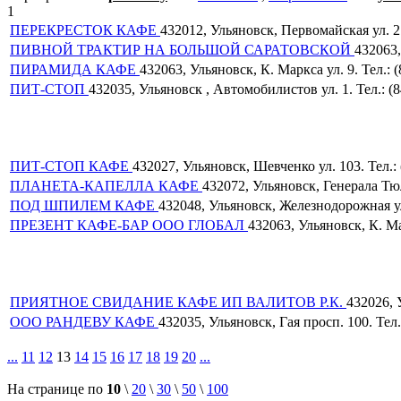
1
ПЕРЕКРЕСТОК КАФЕ
432012, Ульяновск, Первомайская ул. 2.
ПИВНОЙ ТРАКТИР НА БОЛЬШОЙ САРАТОВСКОЙ
432063,
ПИРАМИДА КАФЕ
432063, Ульяновск, К. Маркса ул. 9. Тел.: 
ПИТ-СТОП
432035, Ульяновск , Автомобилистов ул. 1. Тел.: (8
ПИТ-СТОП КАФЕ
432027, Ульяновск, Шевченко ул. 103. Тел.: 
ПЛАНЕТА-КАПЕЛЛА КАФЕ
432072, Ульяновск, Генерала Тюл
ПОД ШПИЛЕМ КАФЕ
432048, Ульяновск, Железнодорожная ул.
ПРЕЗЕНТ КАФЕ-БАР ООО ГЛОБАЛ
432063, Ульяновск, К. Мар
ПРИЯТНОЕ СВИДАНИЕ КАФЕ ИП ВАЛИТОВ Р.К.
432026, 
ООО РАНДЕВУ КАФЕ
432035, Ульяновск, Гая просп. 100. Тел.
...
11
12
13
14
15
16
17
18
19
20
...
На странице по
10
\
20
\
30
\
50
\
100