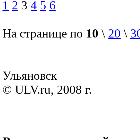
1
2
3
4
5
6
На странице по
10
\
20
\
3
Ульяновск
© ULV.ru, 2008 г.