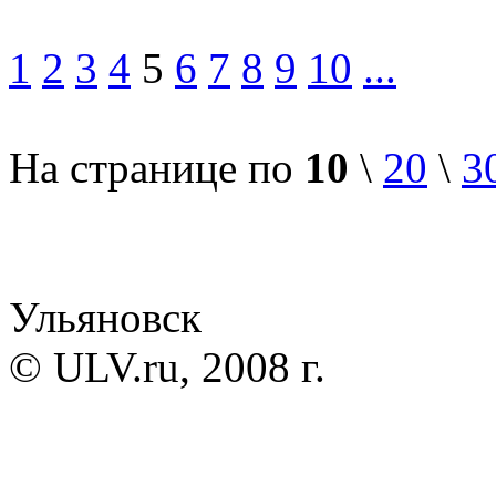
1
2
3
4
5
6
7
8
9
10
...
На странице по
10
\
20
\
3
Ульяновск
© ULV.ru, 2008 г.