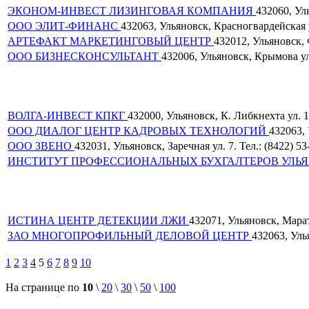
ЭКОНОМ-ИНВЕСТ ЛИЗИНГОВАЯ КОМПАНИЯ
432060, Уль
ООО ЭЛИТ-ФИНАНС
432063, Ульяновск, Красногвардейская ул
АРТЕФАКТ МАРКЕТИНГОВЫЙ ЦЕНТР
432012, Ульяновск, 
ООО БИЗНЕСКОНСУЛЬТАНТ
432006, Ульяновск, Крымова ул.
ВОЛГА-ИНВЕСТ КПКГ
432000, Ульяновск, К. Либкнехта ул. 19
ООО ДИАЛОГ ЦЕНТР КАДРОВЫХ ТЕХНОЛОГИЙ
432063, 
ООО ЗВЕНО
432031, Ульяновск, Заречная ул. 7. Тел.: (8422) 53
ИНСТИТУТ ПРОФЕССИОНАЛЬНЫХ БУХГАЛТЕРОВ УЛЬ
ИСТИНА ЦЕНТР ДЕТЕКЦИИ ЛЖИ
432071, Ульяновск, Марата
ЗАО МНОГОПРОФИЛЬНЫЙ ДЕЛОВОЙ ЦЕНТР
432063, Уль
1
2
3
4
5
6
7
8
9
10
На странице по
10
\
20
\
30
\
50
\
100