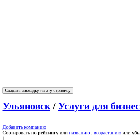
Ульяновск
/
Услуги для бизнес
Добавить компанию
Сортировать по
рейтингу
или
названию
,
возрастанию
или
уб
1