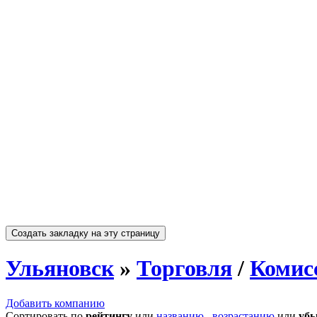
Ульяновск
»
Торговля
/
Комис
Добавить компанию
Сортировать по
рейтингу
или
названию
,
возрастанию
или
уб