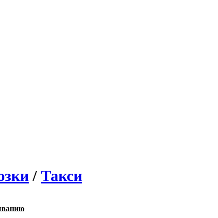
озки
/
Такси
ыванию