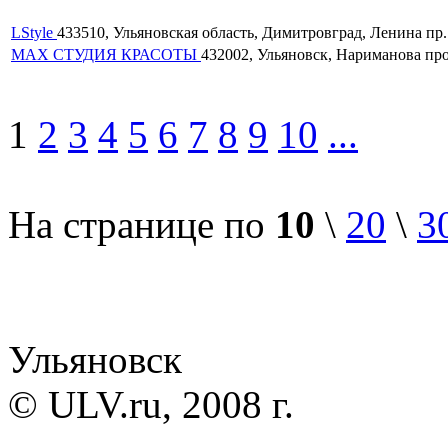
LStyle
433510, Ульяновская область, Димитровград, Ленина пр. 1
MAX СТУДИЯ КРАСОТЫ
432002, Ульяновск, Нариманова просп
1
2
3
4
5
6
7
8
9
10
...
На странице по
10
\
20
\
3
Ульяновск
© ULV.ru, 2008 г.