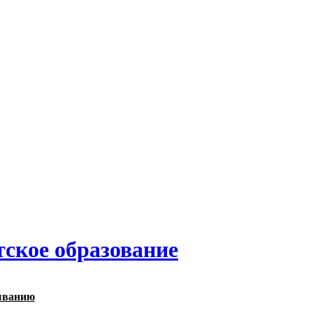
тское образование
ыванию