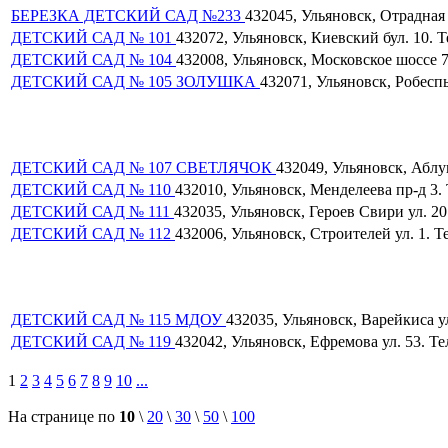
БЕРЕЗКА ДЕТСКИЙ САД №233
432045, Ульяновск, Отрадная у
ДЕТСКИЙ САД № 101
432072, Ульяновск, Киевский бул. 10. Те
ДЕТСКИЙ САД № 104
432008, Ульяновск, Московское шоссе 79
ДЕТСКИЙ САД № 105 ЗОЛУШКА
432071, Ульяновск, Робеспье
ДЕТСКИЙ САД № 107 СВЕТЛЯЧОК
432049, Ульяновск, Аблуко
ДЕТСКИЙ САД № 110
432010, Ульяновск, Менделеева пр-д 3. Т
ДЕТСКИЙ САД № 111
432035, Ульяновск, Героев Свири ул. 20.
ДЕТСКИЙ САД № 112
432006, Ульяновск, Строителей ул. 1. Те
ДЕТСКИЙ САД № 115 МДОУ
432035, Ульяновск, Варейкиса ул.
ДЕТСКИЙ САД № 119
432042, Ульяновск, Ефремова ул. 53. Тел
1
2
3
4
5
6
7
8
9
10
...
На странице по
10
\
20
\
30
\
50
\
100